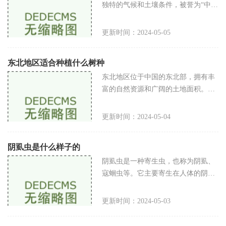
独特的气候和土壤条件，被誉为“中国
的永恒春天”。这里的气候温暖湿润，
日照充足，雨量充沛，土壤肥沃，加
更新时间：2024-05-05
上得天独厚的地理位置和生态环境
东北地区适合种植什么树种
东北地区位于中国的东北部，拥有丰
富的自然资源和广阔的土地面积。由
于气候条件和土壤特点的不同，东北
地区适合种植的树种也有所不同。我
更新时间：2024-05-04
们将介绍一些在东北地区适合种植的
树
阴虱虫是什么样子的
阴虱虫是一种寄生虫，也称为阴虱、
寇蛔虫等。它主要寄生在人体的阴
部、肛门周围以及其他潮湿温暖的部
位。阴虱虫的体形较小，通常长度不
更新时间：2024-05-03
超过3毫米。尽管它们体型微小，却
能给感