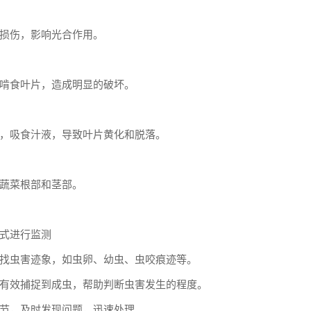
损伤，影响光合作用。
啃食叶片，造成明显的破坏。
，吸食汁液，导致叶片黄化和脱落。
蔬菜根部和茎部。
式进行监测
找虫害迹象，如虫卵、幼虫、虫咬痕迹等。
有效捕捉到成虫，帮助判断虫害发生的程度。
节，及时发现问题，迅速处理。