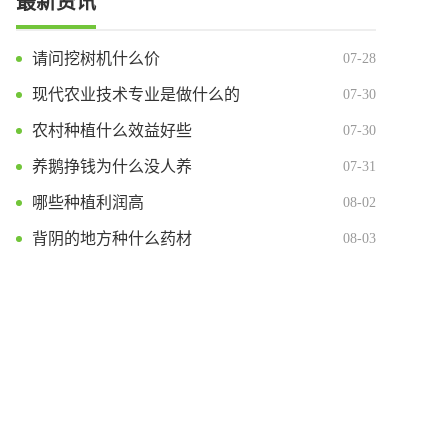
最新资讯
请问挖树机什么价
07-28
现代农业技术专业是做什么的
07-30
农村种植什么效益好些
07-30
养鹅挣钱为什么没人养
07-31
哪些种植利润高
08-02
背阴的地方种什么药材
08-03