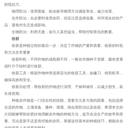
的抵抗力。
物理防治：使用黄板、粘虫板等物理方法捕捉害虫，减少虫害。
化学防治：在必要时使用农药，但应注意选择低毒、对环境友好的产
品，避免对生态造成影响。
生物防治：利用天敌，如引入某些益虫，帮助控制害虫的数量。
收获
收获是种植过程的最后一步，决定了作物的产量和质量。收获的时机
和方法非常重要
收获时机：不同作物的成熟期不同，一般在作物种子变硬、颜色变黄
或叶片干枯时进行收获。
收获工具：根据作物种类选择适当的收获工具，如镰刀、收割机等，
确保高效和安全。
收获后处理：将收获的作物进行清理、干燥和储存，以减少损失，延
长保质期。
种植农作物是一门综合性的技能，需要关注多方面的因素，包括选择
合适的作物、土壤准备、播种、灌溉、病虫害防治以及收获。希望本文的
介绍能够帮助你更好地理解农作物的种植方法，提升农业生产的效率和质
量。无论是新手还是有经验的农民，掌握这些基本的种植技巧，都能在农
业的道路上走得更加顺利。