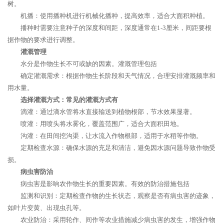
树。
机播：使用播种机进行机械化播种，提高效率，适合大面积种植。
播种时需要注意种子的深度和间距，深度通常在1-3厘米，间距要根
据作物的要求进行调整。
灌溉管理
水分是作物生长不可或缺的因素。灌溉管理包括
确定灌溉需求：根据作物生长阶段和天气情况，合理安排灌溉频率和
用水量。
选择灌溉方式：常见的灌溉方式有
滴灌：通过滴水管将水直接输送到植物根部，节水效果显著。
喷灌：用喷头将水雾化，覆盖范围广，适合大面积田地。
沟灌：在田间挖沟渠，让水流入作物根部，适用于水稻等作物。
定期检查水源：确保水源的充足和清洁，避免因水源问题导致作物受
损。
病虫害防治
病虫害是影响农作物生长的重要因素。有效的防治措施包括
监测和识别：定期检查作物的生长状态，观察是否有病虫害的迹象，
如叶片变黄、出现虫孔等。
农业防治：采用轮作、间作等农业措施减少病虫害的发生，增强作物