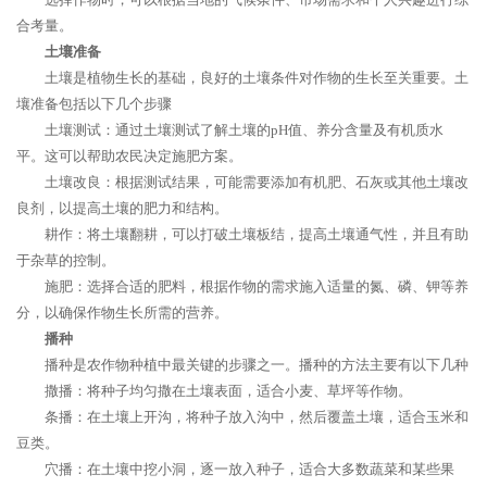
合考量。
土壤准备
土壤是植物生长的基础，良好的土壤条件对作物的生长至关重要。土
壤准备包括以下几个步骤
土壤测试：通过土壤测试了解土壤的pH值、养分含量及有机质水
平。这可以帮助农民决定施肥方案。
土壤改良：根据测试结果，可能需要添加有机肥、石灰或其他土壤改
良剂，以提高土壤的肥力和结构。
耕作：将土壤翻耕，可以打破土壤板结，提高土壤通气性，并且有助
于杂草的控制。
施肥：选择合适的肥料，根据作物的需求施入适量的氮、磷、钾等养
分，以确保作物生长所需的营养。
播种
播种是农作物种植中最关键的步骤之一。播种的方法主要有以下几种
撒播：将种子均匀撒在土壤表面，适合小麦、草坪等作物。
条播：在土壤上开沟，将种子放入沟中，然后覆盖土壤，适合玉米和
豆类。
穴播：在土壤中挖小洞，逐一放入种子，适合大多数蔬菜和某些果